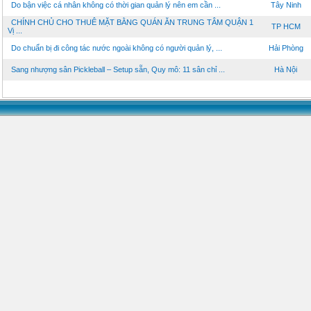
Do bận việc cá nhân không có thời gian quản lý nên em cần ...
Tây Ninh
CHÍNH CHỦ CHO THUÊ MẶT BẰNG QUÁN ĂN TRUNG TÂM QUẬN 1
TP HCM
Vị ...
Do chuẩn bị đi công tác nước ngoài không có người quản lý, ...
Hải Phòng
Sang nhượng sân Pickleball – Setup sẵn, Quy mô: 11 sân chỉ ...
Hà Nội