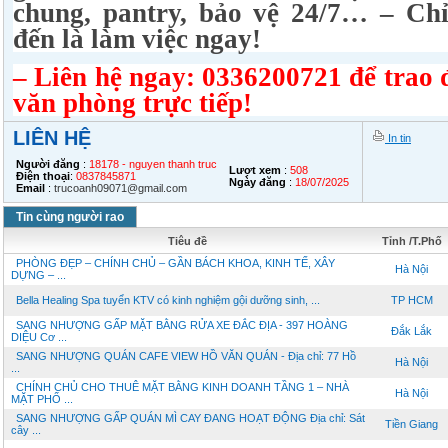
chung, pantry, bảo vệ 24/7… – Chỉ
đến là làm việc ngay!
– Liên hệ ngay: 0336200721 để trao đ
văn phòng trực tiếp!
LIÊN HỆ
In tin
Người đăng
:
18178 - nguyen thanh truc
Lượt xem
:
508
Điện thoại
:
0837845871
Ngày đăng
:
18/07/2025
Email
:
trucoanh09071@gmail.com
Tin cùng người rao
Tiêu đề
Tỉnh /T.Phố
PHÒNG ĐẸP – CHÍNH CHỦ – GẦN BÁCH KHOA, KINH TẾ, XÂY
Hà Nội
DỰNG – ...
Bella Healing Spa tuyển KTV có kinh nghiệm gội dưỡng sinh, ...
TP HCM
SANG NHƯỢNG GẤP MẶT BẰNG RỬA XE ĐẮC ĐỊA - 397 HOÀNG
Đắk Lắk
DIỆU Cơ ...
SANG NHƯỢNG QUÁN CAFE VIEW HỒ VĂN QUÁN - Địa chỉ: 77 Hồ
Hà Nội
...
CHÍNH CHỦ CHO THUÊ MẶT BẰNG KINH DOANH TẦNG 1 – NHÀ
Hà Nội
MẶT PHỐ ...
SANG NHƯỢNG GẤP QUÁN MÌ CAY ĐANG HOẠT ĐỘNG Địa chỉ: Sát
Tiền Giang
cây ...