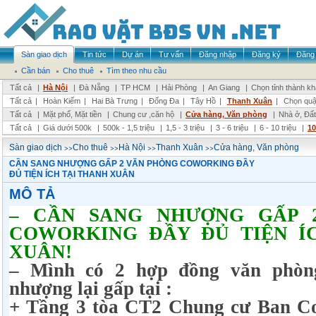
Sàn giao dịch
Tin tức
Dự án
Tư vấn
Đăng nhập
Đăng ký
Đăng 
Cần bán
Cho thuê
Tìm theo nhu cầu
Tất cả
|
Hà Nội
|
Đà Nẵng
|
TP HCM
|
Hải Phòng
|
An Giang
|
Chọn tỉnh thành k
Tất cả
|
Hoàn Kiếm
|
Hai Bà Trưng
|
Đống Đa
|
Tây Hồ
|
Thanh Xuân
|
Chọn quậ
Tất cả
|
Mặt phố, Mặt tiền
|
Chung cư ,căn hộ
|
Cửa hàng, Văn phòng
|
Nhà ở, Đất
Tất cả
|
Giá dưới 500k
|
500k - 1,5 triệu
|
1,5 - 3 triệu
|
3 - 6 triệu
|
6 - 10 triệu
|
10
>>
>>
>>
>>
Sàn giao dịch
Cho thuê
Hà Nội
Thanh Xuân
Cửa hàng, Văn phòng
CẦN SANG NHƯỢNG GẤP 2 VĂN PHÒNG COWORKING ĐẦY
ĐỦ TIỆN ÍCH TẠI THANH XUÂN
MÔ TẢ
– CẦN SANG NHƯỢNG GẤP 
COWORKING ĐẦY ĐỦ TIỆN Í
XUÂN!
– Mình có 2 hợp đồng văn phòn
nhượng lại gấp tại :
+ Tầng 3 tòa CT2 Chung cư Ban C