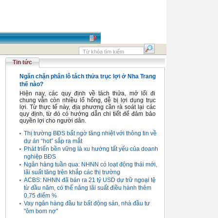
Tin tức
Ngăn chặn phân lô tách thửa trục lợi ở Nha Trang
thế nào?
Hiện nay, các quy định về tách thửa, mở lối đi
chung vẫn còn nhiều lổ hổng, dễ bị lợi dụng trục
lợi. Từ thực tế này, địa phương cần rà soát lại các
quy định, từ đó có hướng dẫn chi tiết để đảm bảo
quyền lợi cho người dân.
Thị trường BĐS bất ngờ tăng nhiệt với thông tin về
dự án “hot” sắp ra mắt
Phát triển bền vững là xu hướng tất yếu của doanh
nghiệp BĐS
Ngân hàng tuần qua: NHNN có loạt động thái mới,
lãi suất tăng trên khắp các thị trường
ACBS: NHNN đã bán ra 21 tỷ USD dự trữ ngoại tệ
từ đầu năm, có thể nâng lãi suất điều hành thêm
0,75 điểm %
Vay ngân hàng đầu tư bất động sản, nhà đầu tư
"ôm bom nợ"