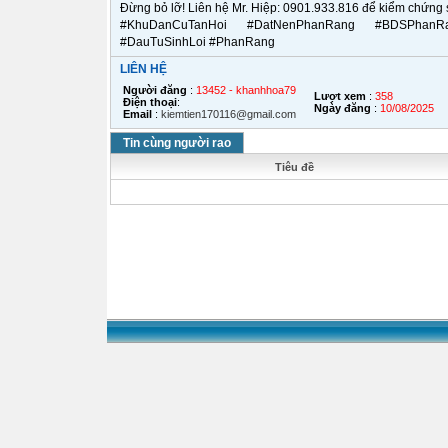
Đừng bỏ lỡ! Liên hệ Mr. Hiệp: 0901.933.816 để kiểm chứng
#KhuDanCuTanHoi #DatNenPhanRang #BDSPhan
#DauTuSinhLoi #PhanRang
LIÊN HỆ
Người đăng
:
13452 - khanhhoa79
Lượt xem
:
358
Điện thoại
:
Ngày đăng
:
10/08/2025
Email
:
kiemtien170116@gmail.com
Tin cùng người rao
Tiêu đề