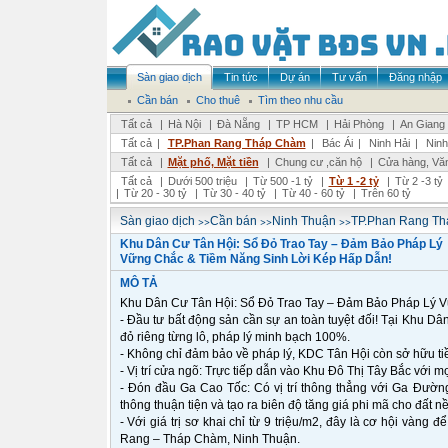
Sàn giao dịch
Tin tức
Dự án
Tư vấn
Đăng nhập
Cần bán
Cho thuê
Tìm theo nhu cầu
Tất cả
|
Hà Nội
|
Đà Nẵng
|
TP HCM
|
Hải Phòng
|
An Giang
Tất cả
|
TP.Phan Rang Tháp Chàm
|
Bác Ái
|
Ninh Hải
|
Nin
Tất cả
|
Mặt phố, Mặt tiền
|
Chung cư ,căn hộ
|
Cửa hàng, Vă
Tất cả
|
Dưới 500 triệu
|
Từ 500 -1 tỷ
|
Từ 1 -2 tỷ
|
Từ 2 -3 tỷ
|
Từ 20 - 30 tỷ
|
Từ 30 - 40 tỷ
|
Từ 40 - 60 tỷ
|
Trên 60 tỷ
>>
>>
>>
Sàn giao dịch
Cần bán
Ninh Thuận
TP.Phan Rang T
Khu Dân Cư Tân Hội: Sổ Đỏ Trao Tay – Đảm Bảo Pháp Lý
Vững Chắc & Tiềm Năng Sinh Lời Kép Hấp Dẫn!
MÔ TẢ
Khu Dân Cư Tân Hội: Sổ Đỏ Trao Tay – Đảm Bảo Pháp Lý V
- Đầu tư bất động sản cần sự an toàn tuyệt đối! Tại Khu Dâ
đỏ riêng từng lô, pháp lý minh bạch 100%.
- Không chỉ đảm bảo về pháp lý, KDC Tân Hội còn sở hữu ti
- Vị trí cửa ngõ: Trực tiếp dẫn vào Khu Đô Thị Tây Bắc với mọi
- Đón đầu Ga Cao Tốc: Có vị trí thông thẳng với Ga Đư
thông thuận tiện và tạo ra biên độ tăng giá phi mã cho đất n
- Với giá trị sơ khai chỉ từ 9 triệu/m2, đây là cơ hội vàng đ
Rang – Tháp Chàm, Ninh Thuận.