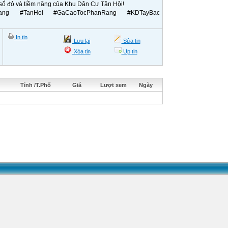
 sổ đỏ và tiềm năng của Khu Dân Cư Tân Hội!
Rang #TanHoi #GaCaoTocPhanRang #KDTayBac
In tin
Lưu lại
Sửa tin
Xóa tin
Up tin
Tỉnh /T.Phố
Giá
Lượt xem
Ngày