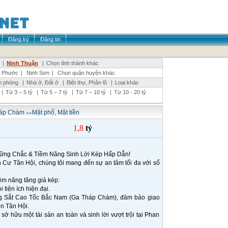
Đăng ký
Đăng tin
|
Ninh Thuận
|
Chọn tỉnh thành khác
h Phước
|
Ninh Sơn
|
Chọn quận huyện khác
n phòng
|
Nhà ở, Đất ở
|
Biệt thự, Phân lô
|
Loại khác
|
Từ 3 – 5 tỷ
|
Từ 5 – 7 tỷ
|
Từ 7 – 10 tỷ
|
Từ 10 - 20 tỷ
>>
háp Chàm
Mặt phố, Mặt tiền
1,8
tỷ
ững Chắc & Tiềm Năng Sinh Lời Kép Hấp Dẫn!
n Cư Tân Hội, chúng tôi mang đến sự an tâm tối đa với sổ
ềm năng tăng giá kép:
 tiện ích hiện đại.
ờng Sắt Cao Tốc Bắc Nam (Ga Tháp Chàm), đảm bảo giao
ền Tân Hội.
ể sở hữu một tài sản an toàn và sinh lời vượt trội tại Phan