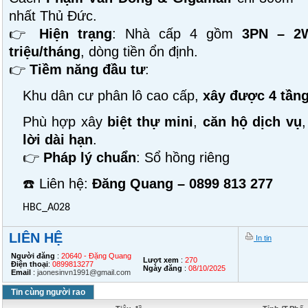
nhất Thủ Đức.
👉
Hiện trạng
: Nhà cấp 4 gồm
3PN – 2
triệu/tháng
, dòng tiền ổn định.
👉
Tiềm năng đầu tư
:
Khu dân cư phân lô cao cấp,
xây được 4 tần
Phù hợp xây
biệt thự mini
,
căn hộ dịch vụ
lời dài hạn
.
👉
Pháp lý chuẩn
: Sổ hồng riêng
☎️ Liên hệ:
Đăng Quang – 0899 813 277
HBC_A028
LIÊN HỆ
In tin
Người đăng
:
20640 - Đặng Quang
Lượt xem
:
270
Điện thoại
:
0899813277
Ngày đăng
:
08/10/2025
Email
:
jaonesinvn1991@gmail.com
Tin cùng người rao