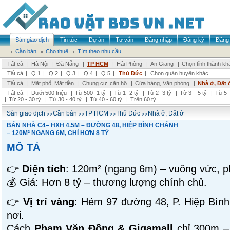
Sàn giao dịch
Tin tức
Dự án
Tư vấn
Đăng nhập
Đăng ký
Đăng 
Cần bán
Cho thuê
Tìm theo nhu cầu
Tất cả
|
Hà Nội
|
Đà Nẵng
|
TP HCM
|
Hải Phòng
|
An Giang
|
Chọn tỉnh thành kh
Tất cả
|
Q 1
|
Q 2
|
Q 3
|
Q 4
|
Q 5
|
Thủ Đức
|
Chọn quận huyện khác
Tất cả
|
Mặt phố, Mặt tiền
|
Chung cư ,căn hộ
|
Cửa hàng, Văn phòng
|
Nhà ở, Đất 
Tất cả
|
Dưới 500 triệu
|
Từ 500 -1 tỷ
|
Từ 1 -2 tỷ
|
Từ 2 -3 tỷ
|
Từ 3 – 5 tỷ
|
Từ 5 –
|
Từ 20 - 30 tỷ
|
Từ 30 - 40 tỷ
|
Từ 40 - 60 tỷ
|
Trên 60 tỷ
>>
>>
>>
>>
Sàn giao dịch
Cần bán
TP HCM
Thủ Đức
Nhà ở, Đất ở
BÁN NHÀ C4– HXH 4.5M – ĐƯỜNG 48, HIỆP BÌNH CHÁNH
– 120M² NGANG 6M, CHỈ HƠN 8 TỶ
MÔ TẢ
👉
Diện tích
: 120m² (ngang 6m) – vuông vức, p
💰 Giá: Hơn 8 tỷ – thương lượng chính chủ.
👉
Vị trí vàng
: Hẻm 97 đường 48, P. Hiệp Bình
nơi.
Cách
Phạm Văn Đồng & Gigamall
chỉ 300m – 