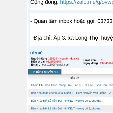
Cộng đồng:
https://zalo.me/g/ovw
- Quan tâm inbox hoặc gọi: 0373
- Địa chỉ: Ấp 3, xã Long Thọ, huy
LIÊN HỆ
Người đăng
:
29514 - Nguyễn Hoa Xù
Lượt xem
:
973
Điện thoại
:
0828528107
Ngày đăng
:
21/04/202
Email
:
hoaxu1602@gmail.com
Tin cùng người rao
Tiêu đề
Chính Chủ Cho Thuê Phòng Trọ Quận 8, TP HCM – Gần Cầu Chữ
Bán Nhà hoặc cho thuê tại Quận 6 – Hẻm Nguyễn Văn Luông – 2 ..
Bán Nhà thiết kế hiện Đại - 449/11/7 Hương Lộ 2, phường ...
Bán Nhà thiết kế hiện Đại - 449/11/7 Hương Lộ 2, phường ...