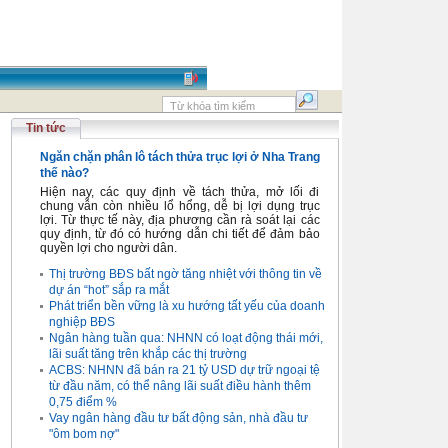
Tin tức
Ngăn chặn phân lô tách thửa trục lợi ở Nha Trang
thế nào?
Hiện nay, các quy định về tách thửa, mở lối đi
chung vẫn còn nhiều lổ hổng, dễ bị lợi dụng trục
lợi. Từ thực tế này, địa phương cần rà soát lại các
quy định, từ đó có hướng dẫn chi tiết để đảm bảo
quyền lợi cho người dân.
Thị trường BĐS bất ngờ tăng nhiệt với thông tin về
dự án “hot” sắp ra mắt
Phát triển bền vững là xu hướng tất yếu của doanh
nghiệp BĐS
Ngân hàng tuần qua: NHNN có loạt động thái mới,
lãi suất tăng trên khắp các thị trường
ACBS: NHNN đã bán ra 21 tỷ USD dự trữ ngoại tệ
từ đầu năm, có thể nâng lãi suất điều hành thêm
0,75 điểm %
Vay ngân hàng đầu tư bất động sản, nhà đầu tư
"ôm bom nợ"