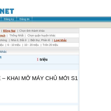
Đăng ký
Đăng tin
|
Đồng Nai
|
Chọn tỉnh thành khác
ạch
|
Thống Nhất
|
Chọn quận huyện khác
phòng
|
Nhà ở, Đất ở
|
Biệt thự, Phân lô
|
Loại khác
riệu
|
6 - 10 triệu
|
10 - 20 triệu
|
Trên 20 triệu
 khác
I
1
triệu
 – KHAI MỞ MÁY CHỦ MỚI S1