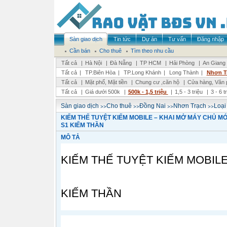
Sàn giao dịch
Tin tức
Dự án
Tư vấn
Đăng nhập
Cần bán
Cho thuê
Tìm theo nhu cầu
Tất cả
|
Hà Nội
|
Đà Nẵng
|
TP HCM
|
Hải Phòng
|
An Giang
Tất cả
|
TP.Biên Hòa
|
TP.Long Khánh
|
Long Thành
|
Nhơn Tr
Tất cả
|
Mặt phố, Mặt tiền
|
Chung cư ,căn hộ
|
Cửa hàng, Văn 
Tất cả
|
Giá dưới 500k
|
500k - 1,5 triệu
|
1,5 - 3 triệu
|
3 - 6 t
>>
>>
>>
>>
Sàn giao dịch
Cho thuê
Đồng Nai
Nhơn Trạch
Loại
KIẾM THẾ TUYỆT KIẾM MOBILE – KHAI MỞ MÁY CHỦ MỚ
S1 KIẾM THẦN
MÔ TẢ
KIẾM THẾ TUYỆT KIẾM MOBILE
KIẾM THẦN