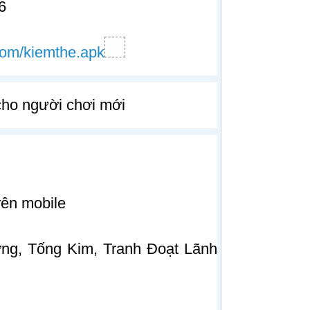
6
com/kiemthe.apk
 cho người chơi mới
rên mobile
ng, Tống Kim, Tranh Đoạt Lãnh