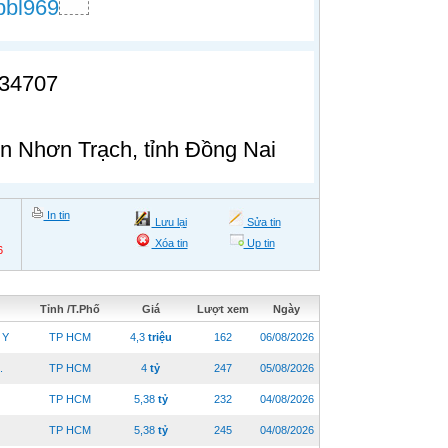
pbl969
334707
ện Nhơn Trạch, tỉnh Đồng Nai
In tin
Lưu lại
Sửa tin
Xóa tin
Up tin
6
Tỉnh /T.Phố
Giá
Lượt xem
Ngày
 Y
TP HCM
4,3
triệu
162
06/08/2026
.
TP HCM
4
tỷ
247
05/08/2026
TP HCM
5,38
tỷ
232
04/08/2026
TP HCM
5,38
tỷ
245
04/08/2026