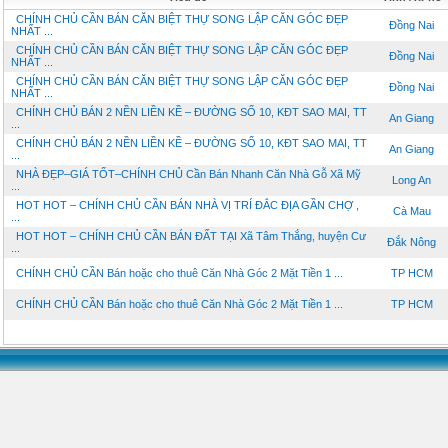
CHÍNH CHỦ CẦN BÁN CĂN BIỆT THỰ SONG LẬP CĂN GÓC ĐẸP
Đồng Nai
NHẤT ...
CHÍNH CHỦ CẦN BÁN CĂN BIỆT THỰ SONG LẬP CĂN GÓC ĐẸP
Đồng Nai
NHẤT ...
CHÍNH CHỦ CẦN BÁN CĂN BIỆT THỰ SONG LẬP CĂN GÓC ĐẸP
Đồng Nai
NHẤT ...
CHÍNH CHỦ BÁN 2 NỀN LIỀN KỀ – ĐƯỜNG SỐ 10, KĐT SAO MAI, TT
An Giang
...
CHÍNH CHỦ BÁN 2 NỀN LIỀN KỀ – ĐƯỜNG SỐ 10, KĐT SAO MAI, TT
An Giang
...
NHÀ ĐẸP–GIÁ TỐT–CHÍNH CHỦ Cần Bán Nhanh Căn Nhà Gỗ Xã Mỹ
Long An
...
HOT HOT – CHÍNH CHỦ CẦN BÁN NHÀ VỊ TRÍ ĐẮC ĐỊA GẦN CHỢ ,
Cà Mau
...
HOT HOT – CHÍNH CHỦ CẦN BÁN ĐẤT TẠI Xã Tâm Thắng, huyện Cư
Đắk Nông
...
CHÍNH CHỦ CẦN Bán hoặc cho thuê Căn Nhà Góc 2 Mặt Tiền 1 ...
TP HCM
CHÍNH CHỦ CẦN Bán hoặc cho thuê Căn Nhà Góc 2 Mặt Tiền 1 ...
TP HCM