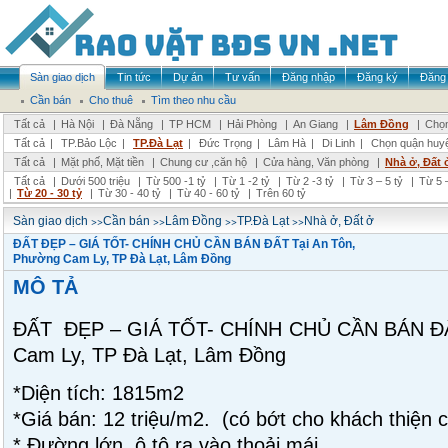
Sàn giao dịch
Tin tức
Dự án
Tư vấn
Đăng nhập
Đăng ký
Đăng 
Cần bán
Cho thuê
Tìm theo nhu cầu
Tất cả
|
Hà Nội
|
Đà Nẵng
|
TP HCM
|
Hải Phòng
|
An Giang
|
Lâm Đồng
|
Chọn
Tất cả
|
TP.Bảo Lộc
|
TP.Đà Lạt
|
Đức Trọng
|
Lâm Hà
|
Di Linh
|
Chọn quận huy
Tất cả
|
Mặt phố, Mặt tiền
|
Chung cư ,căn hộ
|
Cửa hàng, Văn phòng
|
Nhà ở, Đất 
Tất cả
|
Dưới 500 triệu
|
Từ 500 -1 tỷ
|
Từ 1 -2 tỷ
|
Từ 2 -3 tỷ
|
Từ 3 – 5 tỷ
|
Từ 5 –
|
Từ 20 - 30 tỷ
|
Từ 30 - 40 tỷ
|
Từ 40 - 60 tỷ
|
Trên 60 tỷ
>>
>>
>>
>>
Sàn giao dịch
Cần bán
Lâm Đồng
TP.Đà Lạt
Nhà ở, Đất ở
ĐẤT ĐẸP – GIÁ TỐT- CHÍNH CHỦ CẦN BÁN ĐẤT Tại An Tôn,
Phường Cam Ly, TP Đà Lạt, Lâm Đồng
MÔ TẢ
ĐẤT ĐẸP – GIÁ TỐT- CHÍNH CHỦ CẦN BÁN ĐẤ
Cam Ly, TP Đà Lạt, Lâm Đồng
*Diện tích: 1815m2
*Giá bán: 12 triệu/m2. (có bớt cho khách thiện c
* Đường lớn, ô tô ra vào thoải mái