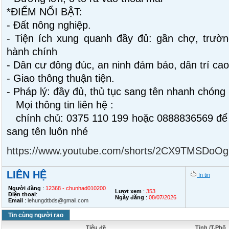
*ĐIỂM NỔI BẬT:
- Đất nông nghiệp.
- Tiện ích xung quanh đầy đủ: gần chợ, trườ
hành chính
- Dân cư đông đúc, an ninh đảm bảo, dân trí cao
- Giao thông thuận tiện.
- Pháp lý: đầy đủ, thủ tục sang tên nhanh chóng
Mọi thông tin liên hệ :
chính chủ: 0375 110 199 hoặc 0888836569 để x
sang tên luôn nhé
https://www.youtube.com/shorts/2CX9TMSDoOg
LIÊN HỆ
In tin
Người đăng
:
12368 - chunhad010200
Lượt xem
:
353
Điện thoại
:
Ngày đăng
:
08/07/2026
Email
:
lehungdtbds@gmail.com
Tin cùng người rao
Tiêu đề
Tỉnh /T.Phố