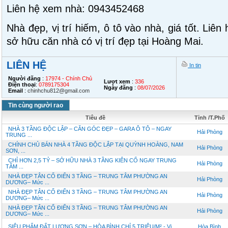
Liên hệ xem nhà: 0943452468
Nhà đẹp, vị trí hiếm, ô tô vào nhà, giá tốt. Liê
sở hữu căn nhà có vị trí đẹp tại Hoàng Mai.
LIÊN HỆ
In tin
Người đăng
:
17974 - Chính Chủ
Lượt xem
:
336
Điện thoại
:
0789175304
Ngày đăng
:
08/07/2026
Email
:
chinhchu812@gmail.com
Tin cùng người rao
Tiêu đề
Tỉnh /T.Phố
NHÀ 3 TẦNG ĐỘC LẬP – CĂN GÓC ĐẸP – GARA Ô TÔ – NGAY
Hải Phòng
TRUNG ...
CHÍNH CHỦ BÁN NHÀ 4 TẦNG ĐỘC LẬP TẠI QUỲNH HOÀNG, NAM
Hải Phòng
SƠN, ...
CHỈ HƠN 2,5 TỶ – SỞ HỮU NHÀ 3 TẦNG KIÊN CỐ NGAY TRUNG
Hải Phòng
TÂM ...
NHÀ ĐẸP TÂN CỔ ĐIỂN 3 TẦNG – TRUNG TÂM PHƯỜNG AN
Hải Phòng
DƯƠNG– Mức ...
NHÀ ĐẸP TÂN CỔ ĐIỂN 3 TẦNG – TRUNG TÂM PHƯỜNG AN
Hải Phòng
DƯƠNG– Mức ...
NHÀ ĐẸP TÂN CỔ ĐIỂN 3 TẦNG – TRUNG TÂM PHƯỜNG AN
Hải Phòng
DƯƠNG– Mức ...
SIÊU PHẨM ĐẤT LƯƠNG SƠN – HÒA BÌNH CHỈ 5 TRIỆU/M² - Vị ...
Hòa Bình