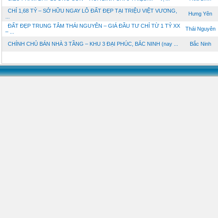
CHỈ 1,68 TỶ – SỞ HỮU NGAY LÔ ĐẤT ĐẸP TẠI TRIỆU VIỆT VƯƠNG,
Hưng Yên
...
ĐẤT ĐẸP TRUNG TÂM THÁI NGUYÊN – GIÁ ĐẦU TƯ CHỈ TỪ 1 TỶ XX
Thái Nguyên
– ...
CHÍNH CHỦ BÁN NHÀ 3 TẦNG – KHU 3 ĐẠI PHÚC, BẮC NINH (nay ...
Bắc Ninh