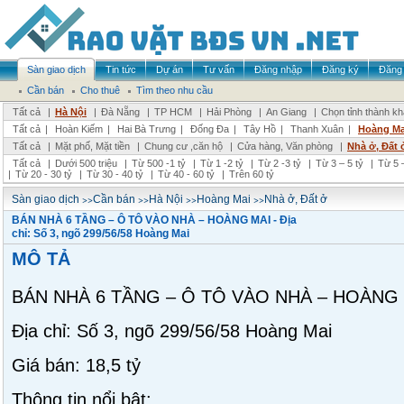
Sàn giao dịch
Tin tức
Dự án
Tư vấn
Đăng nhập
Đăng ký
Đăng 
Cần bán
Cho thuê
Tìm theo nhu cầu
Tất cả
|
Hà Nội
|
Đà Nẵng
|
TP HCM
|
Hải Phòng
|
An Giang
|
Chọn tỉnh thành k
Tất cả
|
Hoàn Kiếm
|
Hai Bà Trưng
|
Đống Đa
|
Tây Hồ
|
Thanh Xuân
|
Hoàng Ma
Tất cả
|
Mặt phố, Mặt tiền
|
Chung cư ,căn hộ
|
Cửa hàng, Văn phòng
|
Nhà ở, Đất 
Tất cả
|
Dưới 500 triệu
|
Từ 500 -1 tỷ
|
Từ 1 -2 tỷ
|
Từ 2 -3 tỷ
|
Từ 3 – 5 tỷ
|
Từ 5 –
|
Từ 20 - 30 tỷ
|
Từ 30 - 40 tỷ
|
Từ 40 - 60 tỷ
|
Trên 60 tỷ
>>
>>
>>
>>
Sàn giao dịch
Cần bán
Hà Nội
Hoàng Mai
Nhà ở, Đất ở
BÁN NHÀ 6 TẦNG – Ô TÔ VÀO NHÀ – HOÀNG MAI - Địa
chỉ: Số 3, ngõ 299/56/58 Hoàng Mai
MÔ TẢ
BÁN NHÀ 6 TẦNG – Ô TÔ VÀO NHÀ – HOÀNG
Địa chỉ: Số 3, ngõ 299/56/58 Hoàng Mai
Giá bán: 18,5 tỷ
Thông tin nổi bật: