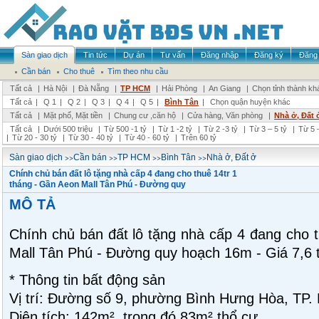
Sàn giao dịch
Tin tức
Dự án
Tư vấn
Đăng nhập
Đăng ký
Đăng 
Cần bán
Cho thuê
Tìm theo nhu cầu
Tất cả
|
Hà Nội
|
Đà Nẵng
|
TP HCM
|
Hải Phòng
|
An Giang
|
Chọn tỉnh thành kh
Tất cả
|
Q 1
|
Q 2
|
Q 3
|
Q 4
|
Q 5
|
Bình Tân
|
Chọn quận huyện khác
Tất cả
|
Mặt phố, Mặt tiền
|
Chung cư ,căn hộ
|
Cửa hàng, Văn phòng
|
Nhà ở, Đất 
Tất cả
|
Dưới 500 triệu
|
Từ 500 -1 tỷ
|
Từ 1 -2 tỷ
|
Từ 2 -3 tỷ
|
Từ 3 – 5 tỷ
|
Từ 5 –
|
Từ 20 - 30 tỷ
|
Từ 30 - 40 tỷ
|
Từ 40 - 60 tỷ
|
Trên 60 tỷ
>>
>>
>>
>>
Sàn giao dịch
Cần bán
TP HCM
Bình Tân
Nhà ở, Đất ở
Chính chủ bán đất lô tặng nhà cấp 4 đang cho thuê 14tr 1
tháng - Gần Aeon Mall Tân Phú - Đường quy
MÔ TẢ
Chính chủ bán đất lô tặng nhà cấp 4 đang cho t
Mall Tân Phú - Đường quy hoạch 16m - Giá 7,6 
* Thông tin bất động sản
Vị trí: Đường số 9, phường Bình Hưng Hòa, TP.
Diện tích: 142m², trong đó 83m² thổ cư.