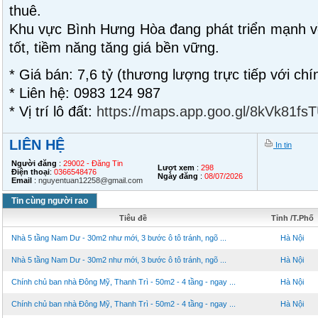
thuê.
Khu vực Bình Hưng Hòa đang phát triển mạnh v
tốt, tiềm năng tăng giá bền vững.
* Giá bán: 7,6 tỷ (thương lượng trực tiếp với chí
* Liên hệ: 0983 124 987
* Vị trí lô đất:
https://maps.app.goo.gl/8kVk81fs
LIÊN HỆ
In tin
Người đăng
:
29002 - Đăng Tin
Lượt xem
:
298
Điện thoại
:
0366548476
Ngày đăng
:
08/07/2026
Email
:
nguyentuan12258@gmail.com
Tin cùng người rao
Tiêu đề
Tỉnh /T.Phố
Nhà 5 tầng Nam Dư - 30m2 như mới, 3 bước ô tô tránh, ngõ ...
Hà Nội
Nhà 5 tầng Nam Dư - 30m2 như mới, 3 bước ô tô tránh, ngõ ...
Hà Nội
Chính chủ ban nhà Đông Mỹ, Thanh Trì - 50m2 - 4 tầng - ngay ...
Hà Nội
Chính chủ ban nhà Đông Mỹ, Thanh Trì - 50m2 - 4 tầng - ngay ...
Hà Nội