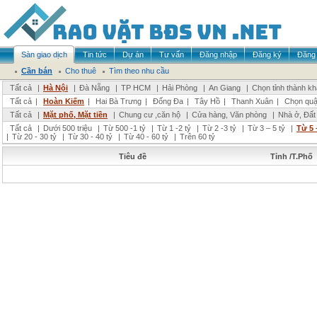
Sàn giao dịch
Tin tức
Dự án
Tư vấn
Đăng nhập
Đăng ký
Đăng 
Cần bán
Cho thuê
Tìm theo nhu cầu
Tất cả
|
Hà Nội
|
Đà Nẵng
|
TP HCM
|
Hải Phòng
|
An Giang
|
Chọn tỉnh thành k
Tất cả
|
Hoàn Kiếm
|
Hai Bà Trưng
|
Đống Đa
|
Tây Hồ
|
Thanh Xuân
|
Chọn quậ
Tất cả
|
Mặt phố, Mặt tiền
|
Chung cư ,căn hộ
|
Cửa hàng, Văn phòng
|
Nhà ở, Đất
Tất cả
|
Dưới 500 triệu
|
Từ 500 -1 tỷ
|
Từ 1 -2 tỷ
|
Từ 2 -3 tỷ
|
Từ 3 – 5 tỷ
|
Từ 5 
|
Từ 20 - 30 tỷ
|
Từ 30 - 40 tỷ
|
Từ 40 - 60 tỷ
|
Trên 60 tỷ
Tiêu đề
Tỉnh /T.Phố