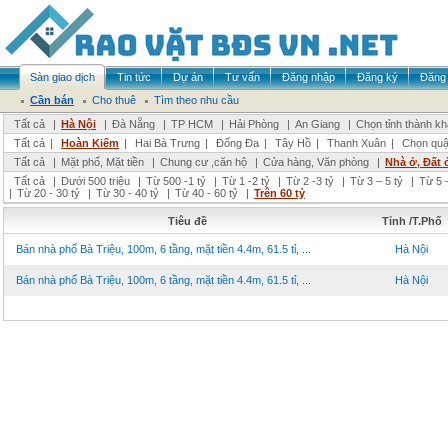
Sàn giao dịch
Tin tức
Dự án
Tư vấn
Đăng nhập
Đăng ký
Đăng 
Cần bán
Cho thuê
Tìm theo nhu cầu
Tất cả
|
Hà Nội
|
Đà Nẵng
|
TP HCM
|
Hải Phòng
|
An Giang
|
Chọn tỉnh thành k
Tất cả
|
Hoàn Kiếm
|
Hai Bà Trưng
|
Đống Đa
|
Tây Hồ
|
Thanh Xuân
|
Chọn quậ
Tất cả
|
Mặt phố, Mặt tiền
|
Chung cư ,căn hộ
|
Cửa hàng, Văn phòng
|
Nhà ở, Đất 
Tất cả
|
Dưới 500 triệu
|
Từ 500 -1 tỷ
|
Từ 1 -2 tỷ
|
Từ 2 -3 tỷ
|
Từ 3 – 5 tỷ
|
Từ 5 –
|
Từ 20 - 30 tỷ
|
Từ 30 - 40 tỷ
|
Từ 40 - 60 tỷ
|
Trên 60 tỷ
Tiêu đề
Tỉnh /T.Phố
Bán nhà phố Bà Triệu, 100m, 6 tầng, mặt tiền 4.4m, 61.5 tỉ, ...
Hà Nội
Bán nhà phố Bà Triệu, 100m, 6 tầng, mặt tiền 4.4m, 61.5 tỉ, ...
Hà Nội