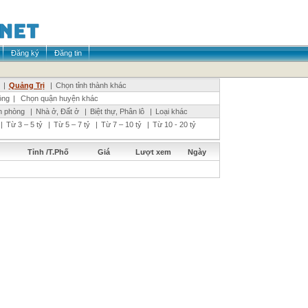
Đăng ký
Đăng tin
|
Quảng Trị
|
Chọn tỉnh thành khác
ông
|
Chọn quận huyện khác
n phòng
|
Nhà ở, Đất ở
|
Biệt thự, Phân lô
|
Loại khác
|
Từ 3 – 5 tỷ
|
Từ 5 – 7 tỷ
|
Từ 7 – 10 tỷ
|
Từ 10 - 20 tỷ
Tỉnh /T.Phố
Giá
Lượt xem
Ngày