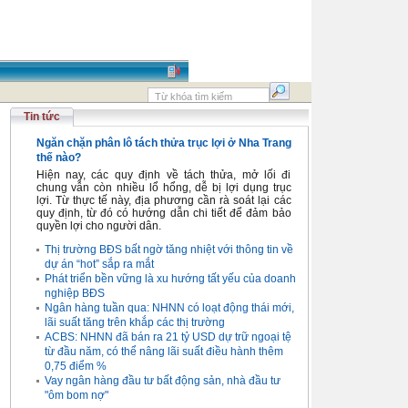
Tin tức
Ngăn chặn phân lô tách thửa trục lợi ở Nha Trang
thế nào?
Hiện nay, các quy định về tách thửa, mở lối đi
chung vẫn còn nhiều lổ hổng, dễ bị lợi dụng trục
lợi. Từ thực tế này, địa phương cần rà soát lại các
quy định, từ đó có hướng dẫn chi tiết để đảm bảo
quyền lợi cho người dân.
Thị trường BĐS bất ngờ tăng nhiệt với thông tin về
dự án “hot” sắp ra mắt
Phát triển bền vững là xu hướng tất yếu của doanh
nghiệp BĐS
Ngân hàng tuần qua: NHNN có loạt động thái mới,
lãi suất tăng trên khắp các thị trường
ACBS: NHNN đã bán ra 21 tỷ USD dự trữ ngoại tệ
từ đầu năm, có thể nâng lãi suất điều hành thêm
0,75 điểm %
Vay ngân hàng đầu tư bất động sản, nhà đầu tư
"ôm bom nợ"