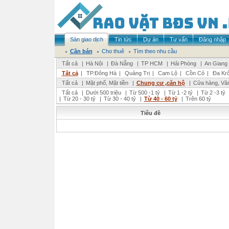
Sàn giao dịch
Tin tức
Dự án
Tư vấn
Đăng nhập
Cần bán
Cho thuê
Tìm theo nhu cầu
Tất cả
|
Hà Nội
|
Đà Nẵng
|
TP HCM
|
Hải Phòng
|
An Giang
Tất cả
|
TP.Đông Hà
|
Quảng Trị
|
Cam Lộ
|
Cồn Cỏ
|
Đa Kr
Tất cả
|
Mặt phố, Mặt tiền
|
Chung cư ,căn hộ
|
Cửa hàng, Vă
Tất cả
|
Dưới 500 triệu
|
Từ 500 -1 tỷ
|
Từ 1 -2 tỷ
|
Từ 2 -3 tỷ
|
Từ 20 - 30 tỷ
|
Từ 30 - 40 tỷ
|
Từ 40 - 60 tỷ
|
Trên 60 tỷ
Tiêu đề