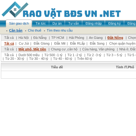
Sàn giao dịch
Tin tức
Dự án
Tư vấn
Đăng nhập
Đăng ký
Đăng 
Cần bán
Cho thuê
Tìm theo nhu cầu
Tất cả
|
Hà Nội
|
Đà Nẵng
|
TP HCM
|
Hải Phòng
|
An Giang
|
Đắk Nông
|
Chọn 
Tất cả
|
Cư Jút
|
Đắk Glong
|
Đắk Mil
|
Đắk RLấp
|
Đắk Song
|
Chọn quận huyện
Tất cả
|
Mặt phố, Mặt tiền
|
Chung cư ,căn hộ
|
Cửa hàng, Văn phòng
|
Nhà ở, Đất
Tất cả
|
Dưới 500 triệu
|
Từ 500 -1 tỷ
|
Từ 1 -2 tỷ
|
Từ 2 -3 tỷ
|
Từ 3 – 5 tỷ
|
Từ 5 –
|
Từ 20 - 30 tỷ
|
Từ 30 - 40 tỷ
|
Từ 40 - 60 tỷ
|
Trên 60 tỷ
Tiêu đề
Tỉnh /T.Phố