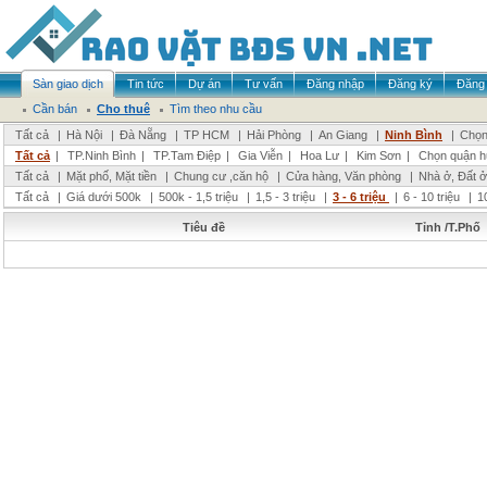
Sàn giao dịch
Tin tức
Dự án
Tư vấn
Đăng nhập
Đăng ký
Đăng 
Cần bán
Cho thuê
Tìm theo nhu cầu
Tất cả
|
Hà Nội
|
Đà Nẵng
|
TP HCM
|
Hải Phòng
|
An Giang
|
Ninh Bình
|
Chọn
Tất cả
|
TP.Ninh Bình
|
TP.Tam Điệp
|
Gia Viễn
|
Hoa Lư
|
Kim Sơn
|
Chọn quận h
Tất cả
|
Mặt phố, Mặt tiền
|
Chung cư ,căn hộ
|
Cửa hàng, Văn phòng
|
Nhà ở, Đất ở
Tất cả
|
Giá dưới 500k
|
500k - 1,5 triệu
|
1,5 - 3 triệu
|
3 - 6 triệu
|
6 - 10 triệu
|
1
Tiêu đề
Tỉnh /T.Phố