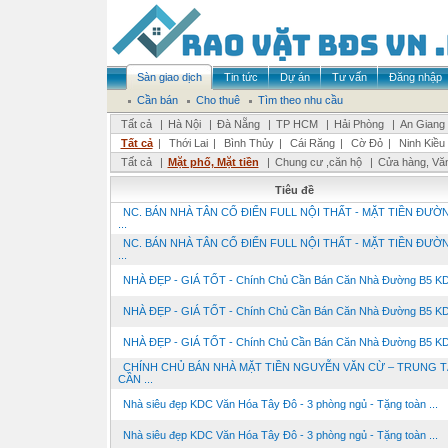
Sàn giao dịch
Tin tức
Dự án
Tư vấn
Đăng nhập
Cần bán
Cho thuê
Tìm theo nhu cầu
Tất cả
|
Hà Nội
|
Đà Nẵng
|
TP HCM
|
Hải Phòng
|
An Giang
Tất cả
|
Thới Lai
|
Bình Thủy
|
Cái Răng
|
Cờ Đỏ
|
Ninh Kiều
Tất cả
|
Mặt phố, Mặt tiền
|
Chung cư ,căn hộ
|
Cửa hàng, Vă
Tiêu đề
NC. BÁN NHÀ TÂN CỔ ĐIỂN FULL NỘI THẤT - MẶT TIỀN ĐƯỜ
...
NC. BÁN NHÀ TÂN CỔ ĐIỂN FULL NỘI THẤT - MẶT TIỀN ĐƯỜ
...
NHÀ ĐẸP - GIÁ TỐT - Chính Chủ Cần Bán Căn Nhà Đường B5 KDC
NHÀ ĐẸP - GIÁ TỐT - Chính Chủ Cần Bán Căn Nhà Đường B5 KDC
NHÀ ĐẸP - GIÁ TỐT - Chính Chủ Cần Bán Căn Nhà Đường B5 KDC
CHÍNH CHỦ BÁN NHÀ MẶT TIỀN NGUYỄN VĂN CỪ – TRUNG 
CẦN ...
Nhà siêu đẹp KDC Văn Hóa Tây Đô - 3 phòng ngủ - Tặng toàn ...
Nhà siêu đẹp KDC Văn Hóa Tây Đô - 3 phòng ngủ - Tặng toàn ...