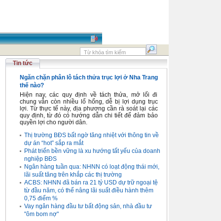
Tin tức
Ngăn chặn phân lô tách thửa trục lợi ở Nha Trang
thế nào?
Hiện nay, các quy định về tách thửa, mở lối đi
chung vẫn còn nhiều lổ hổng, dễ bị lợi dụng trục
lợi. Từ thực tế này, địa phương cần rà soát lại các
quy định, từ đó có hướng dẫn chi tiết để đảm bảo
quyền lợi cho người dân.
Thị trường BĐS bất ngờ tăng nhiệt với thông tin về
dự án “hot” sắp ra mắt
Phát triển bền vững là xu hướng tất yếu của doanh
nghiệp BĐS
Ngân hàng tuần qua: NHNN có loạt động thái mới,
lãi suất tăng trên khắp các thị trường
ACBS: NHNN đã bán ra 21 tỷ USD dự trữ ngoại tệ
từ đầu năm, có thể nâng lãi suất điều hành thêm
0,75 điểm %
Vay ngân hàng đầu tư bất động sản, nhà đầu tư
"ôm bom nợ"