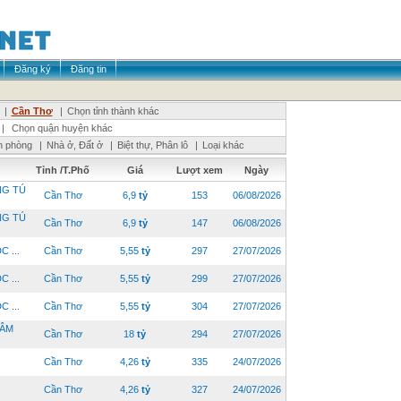
Đăng ký
Đăng tin
|
Cần Thơ
|
Chọn tỉnh thành khác
|
Chọn quận huyện khác
n phòng
|
Nhà ở, Đất ở
|
Biệt thự, Phân lô
|
Loại khác
Tỉnh /T.Phố
Giá
Lượt xem
Ngày
NG TÚ
Cần Thơ
6,9
tỷ
153
06/08/2026
NG TÚ
Cần Thơ
6,9
tỷ
147
06/08/2026
 ...
Cần Thơ
5,55
tỷ
297
27/07/2026
 ...
Cần Thơ
5,55
tỷ
299
27/07/2026
 ...
Cần Thơ
5,55
tỷ
304
27/07/2026
TÂM
Cần Thơ
18
tỷ
294
27/07/2026
Cần Thơ
4,26
tỷ
335
24/07/2026
Cần Thơ
4,26
tỷ
327
24/07/2026