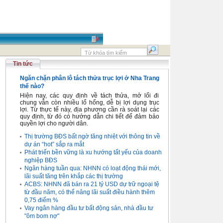
Tin tức
Ngăn chặn phân lô tách thửa trục lợi ở Nha Trang
thế nào?
Hiện nay, các quy định về tách thửa, mở lối đi
chung vẫn còn nhiều lổ hổng, dễ bị lợi dụng trục
lợi. Từ thực tế này, địa phương cần rà soát lại các
quy định, từ đó có hướng dẫn chi tiết để đảm bảo
quyền lợi cho người dân.
Thị trường BĐS bất ngờ tăng nhiệt với thông tin về
dự án “hot” sắp ra mắt
Phát triển bền vững là xu hướng tất yếu của doanh
nghiệp BĐS
Ngân hàng tuần qua: NHNN có loạt động thái mới,
lãi suất tăng trên khắp các thị trường
ACBS: NHNN đã bán ra 21 tỷ USD dự trữ ngoại tệ
từ đầu năm, có thể nâng lãi suất điều hành thêm
0,75 điểm %
Vay ngân hàng đầu tư bất động sản, nhà đầu tư
"ôm bom nợ"