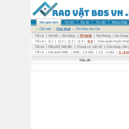
Sàn giao dịch
Tin tức
Dự án
Tư vấn
Đăng nhập
Cần bán
Cho thuê
Tìm theo nhu cầu
Tất cả
|
Hà Nội
|
Đà Nẵng
|
TP HCM
|
Hải Phòng
|
An Giang
Tất cả
|
Q 1
|
Q 2
|
Q 3
|
Q 4
|
Q 5
|
Chọn quận huyện khá
Tất cả
|
Mặt phố, Mặt tiền
|
Chung cư ,căn hộ
|
Cửa hàng, Văn 
Tất cả
|
Giá dưới 500k
|
500k - 1,5 triệu
|
1,5 - 3 triệu
|
3 - 6 t
Tiêu đề