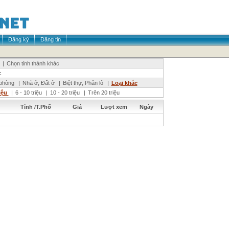
Đăng ký
Đăng tin
|
Chọn tỉnh thành khác
c
phòng
|
Nhà ở, Đất ở
|
Biệt thự, Phân lô
|
Loại khác
riệu
|
6 - 10 triệu
|
10 - 20 triệu
|
Trên 20 triệu
Tỉnh /T.Phố
Giá
Lượt xem
Ngày