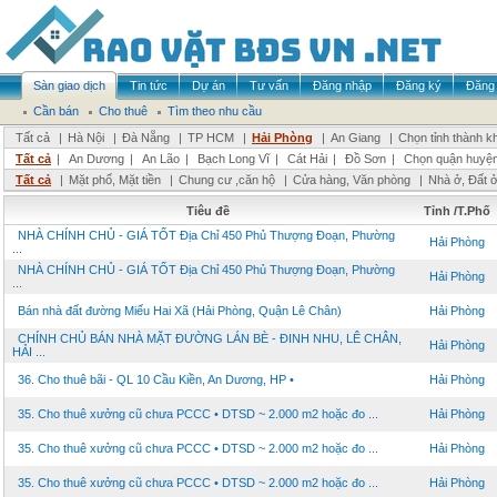
Sàn giao dịch
Tin tức
Dự án
Tư vấn
Đăng nhập
Đăng ký
Đăng 
Cần bán
Cho thuê
Tìm theo nhu cầu
Tất cả
|
Hà Nội
|
Đà Nẵng
|
TP HCM
|
Hải Phòng
|
An Giang
|
Chọn tỉnh thành k
Tất cả
|
An Dương
|
An Lão
|
Bạch Long Vĩ
|
Cát Hải
|
Đồ Sơn
|
Chọn quận huyệ
Tất cả
|
Mặt phố, Mặt tiền
|
Chung cư ,căn hộ
|
Cửa hàng, Văn phòng
|
Nhà ở, Đất 
Tiêu đề
Tỉnh /T.Phố
NHÀ CHÍNH CHỦ - GIÁ TỐT Địa Chỉ 450 Phủ Thượng Đoạn, Phường
Hải Phòng
...
NHÀ CHÍNH CHỦ - GIÁ TỐT Địa Chỉ 450 Phủ Thượng Đoạn, Phường
Hải Phòng
...
Bán nhà đất đường Miếu Hai Xã (Hải Phòng, Quận Lê Chân)
Hải Phòng
CHÍNH CHỦ BÁN NHÀ MẶT ĐƯỜNG LÁN BÈ - ĐINH NHU, LÊ CHÂN,
Hải Phòng
HẢI ...
36. Cho thuê bãi - QL 10 Cầu Kiền, An Dương, HP •
Hải Phòng
35. Cho thuê xưởng cũ chưa PCCC • DTSD ~ 2.000 m2 hoặc đo ...
Hải Phòng
35. Cho thuê xưởng cũ chưa PCCC • DTSD ~ 2.000 m2 hoặc đo ...
Hải Phòng
35. Cho thuê xưởng cũ chưa PCCC • DTSD ~ 2.000 m2 hoặc đo ...
Hải Phòng