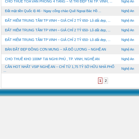
CHO THUÊ TÒA VĂN PHÒNG 4 TẦNG – VỊ TRÍ ĐẸP TẠI TP. VINH, ...
Nghệ An
Đất mặt tiền Quốc lộ 46 - Ngay cổng chào Quê Ngoại Bác Hồ ...
Nghệ An
ĐẤT HIẾM TRUNG TÂM TP VINH – GIÁ CHỈ 2 TỶ 650- Lô đất đẹp, ...
Nghệ An
ĐẤT HIẾM TRUNG TÂM TP VINH – GIÁ CHỈ 2 TỶ 650- Lô đất đẹp, ...
Nghệ An
ĐẤT HIẾM TRUNG TÂM TP VINH – GIÁ CHỈ 2 TỶ 650- Lô đất đẹp, ...
Nghệ An
BÁN ĐẤT ĐẸP ĐỒNG CƠN MƯNG – XÃ ĐÔ LƯƠNG – NGHỆ AN
Nghệ An
CHO THUÊ KHO 100M² TẠI NGHI PHÚ , TP. VINH, NGHỆ AN
Nghệ An
CĂN HOT NHẤT VSIP NGHỆ AN – CHỈ TỪ 1,75 TỶ SỞ HỮU NHÀ PHỐ
Nghệ An
...
1
2