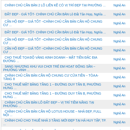
CHÍNH CHỦ CẦN BÁN 2 LÔ LIỀN KỀ CÓ VỊ TRÍ ĐẸP TẠI PHƯỜNG ...
Nghệ An
ĐẤT ĐẸP - GIÁ TỐT- CHÍNH CHỦ CẦN BÁN Lô Đất Tân Hợp, Nghĩa ...
Nghệ An
CĂN HỘ ĐẸP – GIÁ TỐT –CHÍNH CHỦ CẦN BÁN CĂN HỘ CHUNG
Nghệ An
CƯ ...
ĐẤT ĐẸP - GIÁ TỐT- CHÍNH CHỦ CẦN BÁN Lô Đất Tân Hợp, Nghĩa ...
Nghệ An
CĂN HỘ ĐẸP – GIÁ TỐT –CHÍNH CHỦ CẦN BÁN CĂN HỘ CHUNG
Nghệ An
CƯ ...
CĂN HỘ ĐẸP – GIÁ TỐT –CHÍNH CHỦ CẦN BÁN CĂN HỘ CHUNG
Nghệ An
CƯ ...
CHO THUÊ TỌA ĐỘ VÀNG KINH DOANH – MẶT TIỀN ĐẮC ĐỊA
Nghệ An
ĐƯỜNG ...
SANG NHƯỢNG KHU VUI CHƠI TRẺ EM HOẠT ĐỘNG SẴN –
Nghệ An
PHƯỜNG VINH ...
CHÍNH CHỦ CẦN BÁN CĂN HỘ CHUNG CƯ CỬA TIỀN – TÒA A-
Nghệ An
TẦNG 8
CHO THUÊ MẶT BẰNG TẦNG 1 – ĐƯỜNG DUY TÂN B, PHƯỜNG
Nghệ An
HƯNG ...
CHO THUÊ MẶT BẰNG TẦNG 1 – ĐƯỜNG DUY TÂN B, PHƯỜNG
Nghệ An
HƯNG ...
CHÍNH CHỦ CẦN BÁN LÔ ĐẤT ĐẸP – VỊ TRÍ TIỀM NĂNG TẠI
Nghệ An
PHƯỜNG ...
CHÍNH CHỦ CẦN BÁN CĂN HỘ LOTUS HOUSE – NHÀ ĐẸP, FULL
Nghệ An
NỘI ...
CHÍNH CHỦ CHO THUÊ NHÀ 3 TẦNG MỚI ĐẸP TẠI HÀ HUY TẬP, TP.
Nghệ An
...