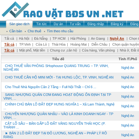
Sàn giao dịch
Tin tức
Dự án
Tư vấn
Đăng nhập
Đăng ký
Đăng 
Cần bán
Cho thuê
Tìm theo nhu cầu
Tất cả
|
Hà Nội
|
Đà Nẵng
|
TP HCM
|
Hải Phòng
|
An Giang
|
Nghệ An
|
Chọn t
Tất cả
|
TP.Vinh
|
Cửa Lò
|
Thái Hòa
|
Hoàng Mai
|
Diễn Châu
|
Chọn quận huyện
Tất cả
|
Mặt phố, Mặt tiền
|
Chung cư ,căn hộ
|
Cửa hàng, Văn phòng
|
Nhà ở, Đất 
Tiêu đề
Tỉnh /T.Phố
CHO THUÊ VĂN PHÒNG SHophouse QUANG TRUNG – TP. VINH,
Nghệ An
NGHỆ AN
CHO THUÊ CĂN HỘ MINI MỚI - TẠI HƯNG LỘC, TP. VINH, NGHỆ AN
Nghệ An
Cho Thuê Nhà Nguyên Căn 2 Tầng – Full Nội Thất – Chỉ 6 ...
Nghệ An
SANG NHƯỢNG QUÁN CƠM ĐANG HOẠT ĐỘNG ỔN ĐỊNH TẠI TP
Nghệ An
VINH, ...
CHÍNH CHỦ BÁN LÔ ĐẤT ĐẸP HƯNG NGHĨA 1 – Xã Lam Thành, Nghệ
Nghệ An
...
CHUYỂN NHƯỢNG QUÁN NHẬU – VÀO LÀ KINH DOANH NGAY - TP
Nghệ An
VINH, ...
CẮT LỖ SÂU – BÁN GẤP LÔ ĐẤT VÀNG NGUYỄN THÁI HỌC (P.
Nghệ An
THÀNH ...
► BÁN 2 LÔ ĐẤT ĐẸP TẠI ĐÔ LƯƠNG, NGHỆ AN – PHÁP LÝ RÕ
Nghệ An
RÀNG