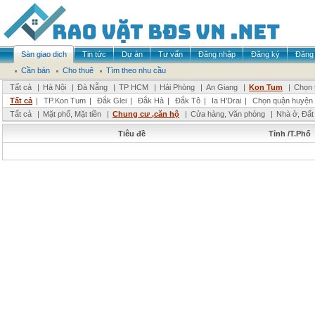
Sàn giao dịch
Tin tức
Dự án
Tư vấn
Đăng nhập
Đăng ký
Đăng 
Cần bán
Cho thuê
Tìm theo nhu cầu
Tất cả
|
Hà Nội
|
Đà Nẵng
|
TP HCM
|
Hải Phòng
|
An Giang
|
Kon Tum
|
Chọn 
Tất cả
|
TP.Kon Tum
|
Đắk Glei
|
Đắk Hà
|
Đắk Tô
|
Ia H'Drai
|
Chọn quận huyện
Tất cả
|
Mặt phố, Mặt tiền
|
Chung cư ,căn hộ
|
Cửa hàng, Văn phòng
|
Nhà ở, Đất
Tiêu đề
Tỉnh /T.Phố