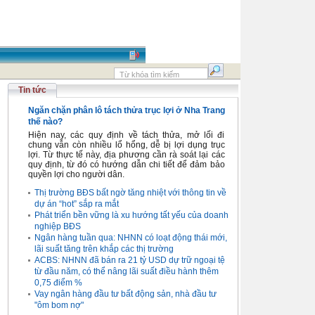
Tin tức
Ngăn chặn phân lô tách thửa trục lợi ở Nha Trang
thế nào?
Hiện nay, các quy định về tách thửa, mở lối đi
chung vẫn còn nhiều lổ hổng, dễ bị lợi dụng trục
lợi. Từ thực tế này, địa phương cần rà soát lại các
quy định, từ đó có hướng dẫn chi tiết để đảm bảo
quyền lợi cho người dân.
Thị trường BĐS bất ngờ tăng nhiệt với thông tin về
dự án “hot” sắp ra mắt
Phát triển bền vững là xu hướng tất yếu của doanh
nghiệp BĐS
Ngân hàng tuần qua: NHNN có loạt động thái mới,
lãi suất tăng trên khắp các thị trường
ACBS: NHNN đã bán ra 21 tỷ USD dự trữ ngoại tệ
từ đầu năm, có thể nâng lãi suất điều hành thêm
0,75 điểm %
Vay ngân hàng đầu tư bất động sản, nhà đầu tư
"ôm bom nợ"