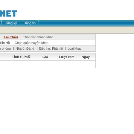
Đăng ký
Đăng tin
|
Lai Châu
|
Chọn tỉnh thành khác
Sìn Hồ
|
Chọn quận huyện khác
n phòng
|
Nhà ở, Đất ở
|
Biệt thự, Phân lô
|
Loại khác
Tỉnh /T.Phố
Giá
Lượt xem
Ngày