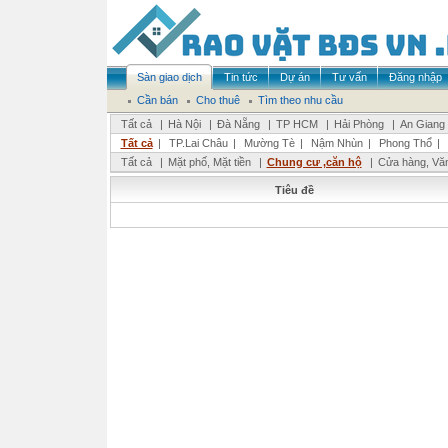
Sàn giao dịch
Tin tức
Dự án
Tư vấn
Đăng nhập
Cần bán
Cho thuê
Tìm theo nhu cầu
Tất cả
|
Hà Nội
|
Đà Nẵng
|
TP HCM
|
Hải Phòng
|
An Giang
Tất cả
|
TP.Lai Châu
|
Mường Tè
|
Nậm Nhùn
|
Phong Thổ
|
Tất cả
|
Mặt phố, Mặt tiền
|
Chung cư ,căn hộ
|
Cửa hàng, Vă
Tiêu đề