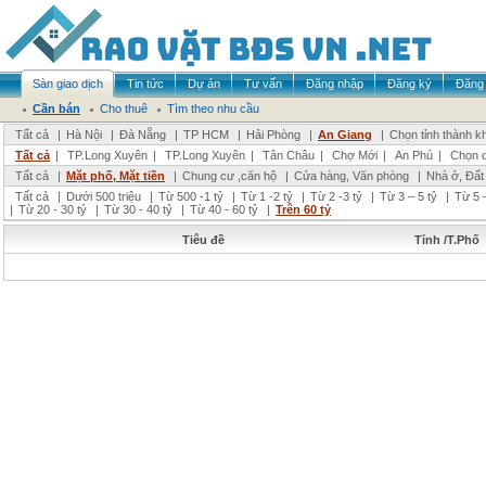
Sàn giao dịch
Tin tức
Dự án
Tư vấn
Đăng nhập
Đăng ký
Đăng 
Cần bán
Cho thuê
Tìm theo nhu cầu
Tất cả
|
Hà Nội
|
Đà Nẵng
|
TP HCM
|
Hải Phòng
|
An Giang
|
Chọn tỉnh thành k
Tất cả
|
TP.Long Xuyên
|
TP.Long Xuyên
|
Tân Châu
|
Chợ Mới
|
An Phú
|
Chọn 
Tất cả
|
Mặt phố, Mặt tiền
|
Chung cư ,căn hộ
|
Cửa hàng, Văn phòng
|
Nhà ở, Đất
Tất cả
|
Dưới 500 triệu
|
Từ 500 -1 tỷ
|
Từ 1 -2 tỷ
|
Từ 2 -3 tỷ
|
Từ 3 – 5 tỷ
|
Từ 5 –
|
Từ 20 - 30 tỷ
|
Từ 30 - 40 tỷ
|
Từ 40 - 60 tỷ
|
Trên 60 tỷ
Tiêu đề
Tỉnh /T.Phố