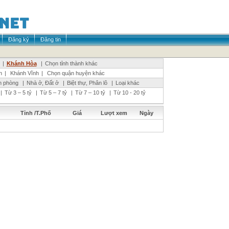
Đăng ký
Đăng tin
|
Khánh Hòa
|
Chọn tỉnh thành khác
n
|
Khánh Vĩnh
|
Chọn quận huyện khác
n phòng
|
Nhà ở, Đất ở
|
Biệt thự, Phân lô
|
Loại khác
|
Từ 3 – 5 tỷ
|
Từ 5 – 7 tỷ
|
Từ 7 – 10 tỷ
|
Từ 10 - 20 tỷ
Tỉnh /T.Phố
Giá
Lượt xem
Ngày