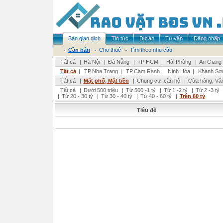
Sàn giao dịch
Tin tức
Dự án
Tư vấn
Đăng nhập
Cần bán
Cho thuê
Tìm theo nhu cầu
Tất cả
|
Hà Nội
|
Đà Nẵng
|
TP HCM
|
Hải Phòng
|
An Giang
Tất cả
|
TP.Nha Trang
|
TP.Cam Ranh
|
Ninh Hòa
|
Khánh Sơ
Tất cả
|
Mặt phố, Mặt tiền
|
Chung cư ,căn hộ
|
Cửa hàng, Vă
Tất cả
|
Dưới 500 triệu
|
Từ 500 -1 tỷ
|
Từ 1 -2 tỷ
|
Từ 2 -3 tỷ
|
Từ 20 - 30 tỷ
|
Từ 30 - 40 tỷ
|
Từ 40 - 60 tỷ
|
Trên 60 tỷ
Tiêu đề