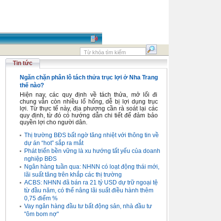
Tin tức
Ngăn chặn phân lô tách thửa trục lợi ở Nha Trang
thế nào?
Hiện nay, các quy định về tách thửa, mở lối đi
chung vẫn còn nhiều lổ hổng, dễ bị lợi dụng trục
lợi. Từ thực tế này, địa phương cần rà soát lại các
quy định, từ đó có hướng dẫn chi tiết để đảm bảo
quyền lợi cho người dân.
Thị trường BĐS bất ngờ tăng nhiệt với thông tin về
dự án “hot” sắp ra mắt
Phát triển bền vững là xu hướng tất yếu của doanh
nghiệp BĐS
Ngân hàng tuần qua: NHNN có loạt động thái mới,
lãi suất tăng trên khắp các thị trường
ACBS: NHNN đã bán ra 21 tỷ USD dự trữ ngoại tệ
từ đầu năm, có thể nâng lãi suất điều hành thêm
0,75 điểm %
Vay ngân hàng đầu tư bất động sản, nhà đầu tư
"ôm bom nợ"