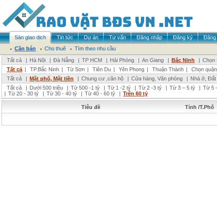
Sàn giao dịch
Tin tức
Dự án
Tư vấn
Đăng nhập
Đăng ký
Đăng 
Cần bán
Cho thuê
Tìm theo nhu cầu
Tất cả
|
Hà Nội
|
Đà Nẵng
|
TP HCM
|
Hải Phòng
|
An Giang
|
Bắc Ninh
|
Chọn 
Tất cả
|
TP.Bắc Ninh
|
Từ Sơn
|
Tiên Du
|
Yên Phong
|
Thuận Thành
|
Chọn quận
Tất cả
|
Mặt phố, Mặt tiền
|
Chung cư ,căn hộ
|
Cửa hàng, Văn phòng
|
Nhà ở, Đất
Tất cả
|
Dưới 500 triệu
|
Từ 500 -1 tỷ
|
Từ 1 -2 tỷ
|
Từ 2 -3 tỷ
|
Từ 3 – 5 tỷ
|
Từ 5 –
|
Từ 20 - 30 tỷ
|
Từ 30 - 40 tỷ
|
Từ 40 - 60 tỷ
|
Trên 60 tỷ
Tiêu đề
Tỉnh /T.Phố