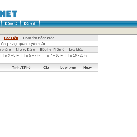
Đăng ký
Đăng tin
|
Bạc Liêu
|
Chọn tỉnh thành khác
Dân
|
Chọn quận huyện khác
n phòng
|
Nhà ở, Đất ở
|
Biệt thự, Phân lô
|
Loại khác
|
Từ 3 – 5 tỷ
|
Từ 5 – 7 tỷ
|
Từ 7 – 10 tỷ
|
Từ 10 - 20 tỷ
Tỉnh /T.Phố
Giá
Lượt xem
Ngày