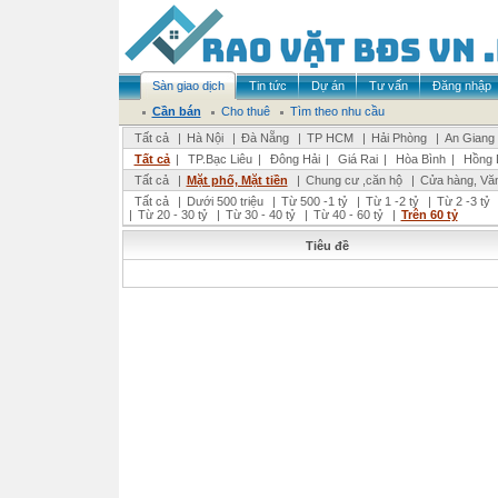
Sàn giao dịch
Tin tức
Dự án
Tư vấn
Đăng nhập
Cần bán
Cho thuê
Tìm theo nhu cầu
Tất cả
|
Hà Nội
|
Đà Nẵng
|
TP HCM
|
Hải Phòng
|
An Giang
Tất cả
|
TP.Bạc Liêu
|
Đông Hải
|
Giá Rai
|
Hòa Bình
|
Hồng 
Tất cả
|
Mặt phố, Mặt tiền
|
Chung cư ,căn hộ
|
Cửa hàng, Vă
Tất cả
|
Dưới 500 triệu
|
Từ 500 -1 tỷ
|
Từ 1 -2 tỷ
|
Từ 2 -3 tỷ
|
Từ 20 - 30 tỷ
|
Từ 30 - 40 tỷ
|
Từ 40 - 60 tỷ
|
Trên 60 tỷ
Tiêu đề