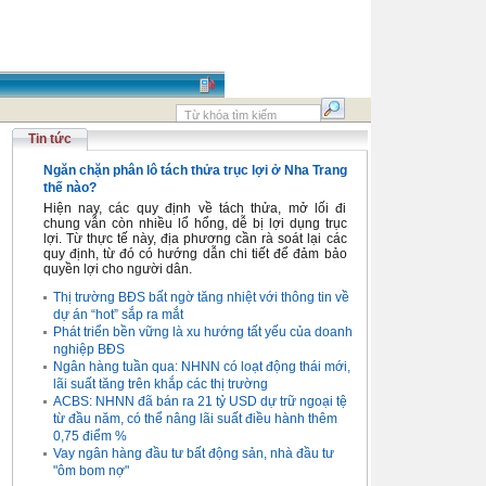
Tin tức
Ngăn chặn phân lô tách thửa trục lợi ở Nha Trang
thế nào?
Hiện nay, các quy định về tách thửa, mở lối đi
chung vẫn còn nhiều lổ hổng, dễ bị lợi dụng trục
lợi. Từ thực tế này, địa phương cần rà soát lại các
quy định, từ đó có hướng dẫn chi tiết để đảm bảo
quyền lợi cho người dân.
Thị trường BĐS bất ngờ tăng nhiệt với thông tin về
dự án “hot” sắp ra mắt
Phát triển bền vững là xu hướng tất yếu của doanh
nghiệp BĐS
Ngân hàng tuần qua: NHNN có loạt động thái mới,
lãi suất tăng trên khắp các thị trường
ACBS: NHNN đã bán ra 21 tỷ USD dự trữ ngoại tệ
từ đầu năm, có thể nâng lãi suất điều hành thêm
0,75 điểm %
Vay ngân hàng đầu tư bất động sản, nhà đầu tư
"ôm bom nợ"