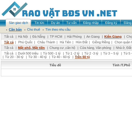
Sàn giao dịch
Tin tức
Dự án
Tư vấn
Đăng nhập
Đăng ký
Đăng 
Cần bán
Cho thuê
Tìm theo nhu cầu
Tất cả
|
Hà Nội
|
Đà Nẵng
|
TP HCM
|
Hải Phòng
|
An Giang
|
Kiên Giang
|
Chọ
Tất cả
|
Phú Quốc
|
Châu Thành
|
Hà Tiên
|
Hòn Đất
|
Giồng Riềng
|
Chọn quận 
Tất cả
|
Mặt phố, Mặt tiền
|
Chung cư ,căn hộ
|
Cửa hàng, Văn phòng
|
Nhà ở, Đất
Tất cả
|
Dưới 500 triệu
|
Từ 500 -1 tỷ
|
Từ 1 -2 tỷ
|
Từ 2 -3 tỷ
|
Từ 3 – 5 tỷ
|
Từ 5 –
|
Từ 20 - 30 tỷ
|
Từ 30 - 40 tỷ
|
Từ 40 - 60 tỷ
|
Trên 60 tỷ
Tiêu đề
Tỉnh /T.Phố