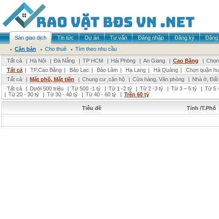
Sàn giao dịch
Tin tức
Dự án
Tư vấn
Đăng nhập
Đăng ký
Đăng 
Cần bán
Cho thuê
Tìm theo nhu cầu
Tất cả
|
Hà Nội
|
Đà Nẵng
|
TP HCM
|
Hải Phòng
|
An Giang
|
Cao Bằng
|
Chọn 
Tất cả
|
TP.Cao Bằng
|
Bảo Lạc
|
Bảo Lâm
|
Hạ Lang
|
Hà Quảng
|
Chọn quận hu
Tất cả
|
Mặt phố, Mặt tiền
|
Chung cư ,căn hộ
|
Cửa hàng, Văn phòng
|
Nhà ở, Đất
Tất cả
|
Dưới 500 triệu
|
Từ 500 -1 tỷ
|
Từ 1 -2 tỷ
|
Từ 2 -3 tỷ
|
Từ 3 – 5 tỷ
|
Từ 5 –
|
Từ 20 - 30 tỷ
|
Từ 30 - 40 tỷ
|
Từ 40 - 60 tỷ
|
Trên 60 tỷ
Tiêu đề
Tỉnh /T.Phố