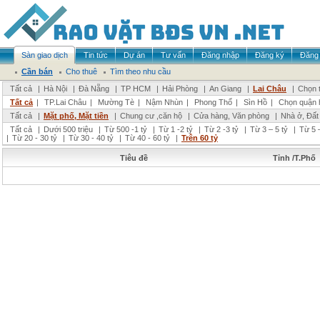
Sàn giao dịch
Tin tức
Dự án
Tư vấn
Đăng nhập
Đăng ký
Đăng 
Cần bán
Cho thuê
Tìm theo nhu cầu
Tất cả
|
Hà Nội
|
Đà Nẵng
|
TP HCM
|
Hải Phòng
|
An Giang
|
Lai Châu
|
Chọn t
Tất cả
|
TP.Lai Châu
|
Mường Tè
|
Nậm Nhùn
|
Phong Thổ
|
Sìn Hồ
|
Chọn quận 
Tất cả
|
Mặt phố, Mặt tiền
|
Chung cư ,căn hộ
|
Cửa hàng, Văn phòng
|
Nhà ở, Đất
Tất cả
|
Dưới 500 triệu
|
Từ 500 -1 tỷ
|
Từ 1 -2 tỷ
|
Từ 2 -3 tỷ
|
Từ 3 – 5 tỷ
|
Từ 5 –
|
Từ 20 - 30 tỷ
|
Từ 30 - 40 tỷ
|
Từ 40 - 60 tỷ
|
Trên 60 tỷ
Tiêu đề
Tỉnh /T.Phố