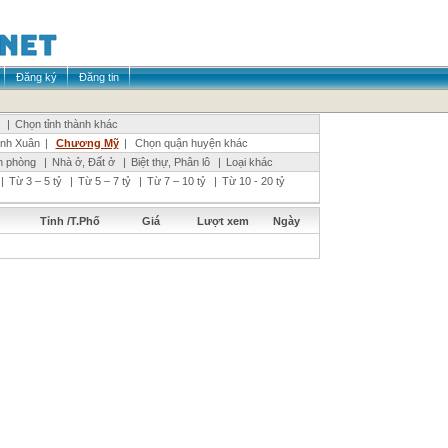
Đăng ký
Đăng tin
|
Chọn tỉnh thành khác
nh Xuân
|
Chương Mỹ
|
Chọn quận huyện khác
n phòng
|
Nhà ở, Đất ở
|
Biệt thự, Phân lô
|
Loại khác
|
Từ 3 – 5 tỷ
|
Từ 5 – 7 tỷ
|
Từ 7 – 10 tỷ
|
Từ 10 - 20 tỷ
Tỉnh /T.Phố
Giá
Lượt xem
Ngày