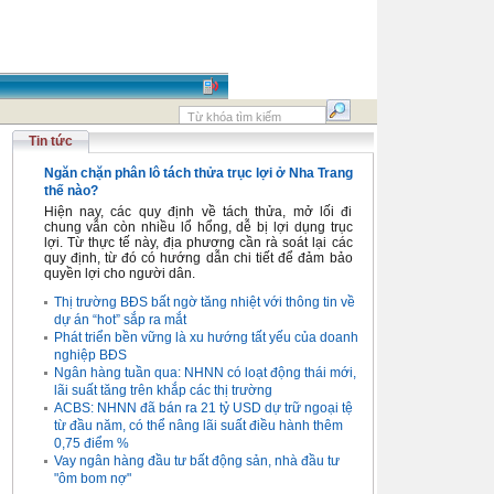
Tin tức
Ngăn chặn phân lô tách thửa trục lợi ở Nha Trang
thế nào?
Hiện nay, các quy định về tách thửa, mở lối đi
chung vẫn còn nhiều lổ hổng, dễ bị lợi dụng trục
lợi. Từ thực tế này, địa phương cần rà soát lại các
quy định, từ đó có hướng dẫn chi tiết để đảm bảo
quyền lợi cho người dân.
Thị trường BĐS bất ngờ tăng nhiệt với thông tin về
dự án “hot” sắp ra mắt
Phát triển bền vững là xu hướng tất yếu của doanh
nghiệp BĐS
Ngân hàng tuần qua: NHNN có loạt động thái mới,
lãi suất tăng trên khắp các thị trường
ACBS: NHNN đã bán ra 21 tỷ USD dự trữ ngoại tệ
từ đầu năm, có thể nâng lãi suất điều hành thêm
0,75 điểm %
Vay ngân hàng đầu tư bất động sản, nhà đầu tư
"ôm bom nợ"