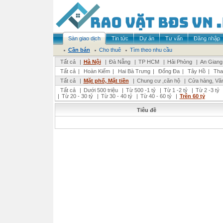
Sàn giao dịch
Tin tức
Dự án
Tư vấn
Đăng nhập
Cần bán
Cho thuê
Tìm theo nhu cầu
Tất cả
|
Hà Nội
|
Đà Nẵng
|
TP HCM
|
Hải Phòng
|
An Giang
Tất cả
|
Hoàn Kiếm
|
Hai Bà Trưng
|
Đống Đa
|
Tây Hồ
|
Tha
Tất cả
|
Mặt phố, Mặt tiền
|
Chung cư ,căn hộ
|
Cửa hàng, Vă
Tất cả
|
Dưới 500 triệu
|
Từ 500 -1 tỷ
|
Từ 1 -2 tỷ
|
Từ 2 -3 tỷ
|
Từ 20 - 30 tỷ
|
Từ 30 - 40 tỷ
|
Từ 40 - 60 tỷ
|
Trên 60 tỷ
Tiêu đề