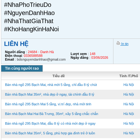
#NhaPhoTrieuDo
#NguyenDanhHao
#NhaThatGiaThat
#KhoHangKinHaNoi
LIÊN HỆ
In tin
Người đăng
:
24684 - Danh Hà
Lượt xem
:
148
Điện thoại
:
0336588588
Ngày đăng
:
03/06/2026
Email
:
bdsnguyendanhhao@gmail.com
Tin cùng người rao
Tiêu đề
Tỉnh /T.Phố
Bán nhà ngõ 295 Bạch Mai, nhà mới 5 tầng, chỉ đầu 8 tỷ chút
Hà Nội
Bán nhà Bạch Mai 35m², nhà đẹp ở ngay, tài chính đầu 8 tỷ
Hà Nội
Bán nhà ngõ 295 Bạch Mai 5 tầng, vị trí đẹp, nhà mới tinh
Hà Nội
Bán nhà Bạch Mai Hai Bà Trưng, 35m², xây 5 tầng chắc chắn
Hà Nội
Bán nhà ngõ 295 Bạch Mai, đầu 8 tỷ có nhà mới đẹp ở ngay
Hà Nội
Bán nhà Bạch Mai 35m², 5 tầng, phù hợp gia đình trẻ ở luôn
Hà Nội