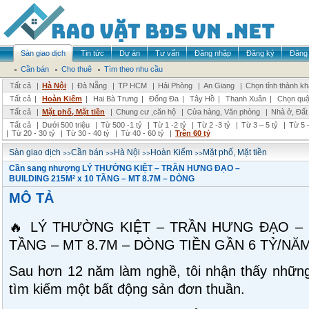
Sàn giao dịch
Tin tức
Dự án
Tư vấn
Đăng nhập
Đăng ký
Đăng 
Cần bán
Cho thuê
Tìm theo nhu cầu
Tất cả
|
Hà Nội
|
Đà Nẵng
|
TP HCM
|
Hải Phòng
|
An Giang
|
Chọn tỉnh thành k
Tất cả
|
Hoàn Kiếm
|
Hai Bà Trưng
|
Đống Đa
|
Tây Hồ
|
Thanh Xuân
|
Chọn quậ
Tất cả
|
Mặt phố, Mặt tiền
|
Chung cư ,căn hộ
|
Cửa hàng, Văn phòng
|
Nhà ở, Đất
Tất cả
|
Dưới 500 triệu
|
Từ 500 -1 tỷ
|
Từ 1 -2 tỷ
|
Từ 2 -3 tỷ
|
Từ 3 – 5 tỷ
|
Từ 5 –
|
Từ 20 - 30 tỷ
|
Từ 30 - 40 tỷ
|
Từ 40 - 60 tỷ
|
Trên 60 tỷ
>>
>>
>>
>>
Sàn giao dịch
Cần bán
Hà Nội
Hoàn Kiếm
Mặt phố, Mặt tiền
Cần sang nhượng LÝ THƯỜNG KIỆT – TRẦN HƯNG ĐẠO –
BUILDING 215M² x 10 TẦNG – MT 8.7M – DÒNG
MÔ TẢ
🔥 LÝ THƯỜNG KIỆT – TRẦN HƯNG ĐẠO – B
TẦNG – MT 8.7M – DÒNG TIỀN GẦN 6 TỶ/NĂM
Sau hơn 12 năm làm nghề, tôi nhận thấy những
tìm kiếm một bất động sản đơn thuần.