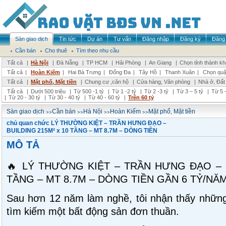
Sàn giao dịch
Tin tức
Dự án
Tư vấn
Đăng nhập
Đăng ký
Đăng 
Cần bán
Cho thuê
Tìm theo nhu cầu
Tất cả
|
Hà Nội
|
Đà Nẵng
|
TP HCM
|
Hải Phòng
|
An Giang
|
Chọn tỉnh thành k
Tất cả
|
Hoàn Kiếm
|
Hai Bà Trưng
|
Đống Đa
|
Tây Hồ
|
Thanh Xuân
|
Chọn quậ
Tất cả
|
Mặt phố, Mặt tiền
|
Chung cư ,căn hộ
|
Cửa hàng, Văn phòng
|
Nhà ở, Đất
Tất cả
|
Dưới 500 triệu
|
Từ 500 -1 tỷ
|
Từ 1 -2 tỷ
|
Từ 2 -3 tỷ
|
Từ 3 – 5 tỷ
|
Từ 5 –
|
Từ 20 - 30 tỷ
|
Từ 30 - 40 tỷ
|
Từ 40 - 60 tỷ
|
Trên 60 tỷ
>>
>>
>>
>>
Sàn giao dịch
Cần bán
Hà Nội
Hoàn Kiếm
Mặt phố, Mặt tiền
chủ quan chức LÝ THƯỜNG KIỆT – TRẦN HƯNG ĐẠO –
BUILDING 215M² x 10 TẦNG – MT 8.7M – DÒNG TIỀN
MÔ TẢ
🔥 LÝ THƯỜNG KIỆT – TRẦN HƯNG ĐẠO – B
TẦNG – MT 8.7M – DÒNG TIỀN GẦN 6 TỶ/NĂM
Sau hơn 12 năm làm nghề, tôi nhận thấy những
tìm kiếm một bất động sản đơn thuần.