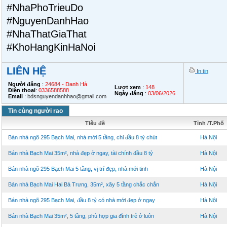
#NhaPhoTrieuDo
#NguyenDanhHao
#NhaThatGiaThat
#KhoHangKinHaNoi
LIÊN HỆ
In tin
Người đăng
:
24684 - Danh Hà
Lượt xem
:
148
Điện thoại
:
0336588588
Ngày đăng
:
03/06/2026
Email
:
bdsnguyendanhhao@gmail.com
Tin cùng người rao
Tiêu đề
Tỉnh /T.Phố
Bán nhà ngõ 295 Bạch Mai, nhà mới 5 tầng, chỉ đầu 8 tỷ chút
Hà Nội
Bán nhà Bạch Mai 35m², nhà đẹp ở ngay, tài chính đầu 8 tỷ
Hà Nội
Bán nhà ngõ 295 Bạch Mai 5 tầng, vị trí đẹp, nhà mới tinh
Hà Nội
Bán nhà Bạch Mai Hai Bà Trưng, 35m², xây 5 tầng chắc chắn
Hà Nội
Bán nhà ngõ 295 Bạch Mai, đầu 8 tỷ có nhà mới đẹp ở ngay
Hà Nội
Bán nhà Bạch Mai 35m², 5 tầng, phù hợp gia đình trẻ ở luôn
Hà Nội